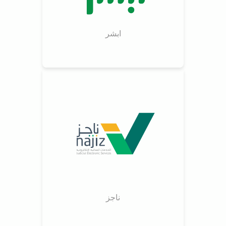
ابشر
ناجز