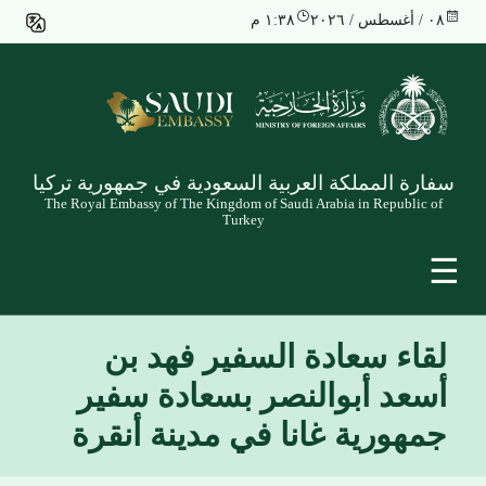
٠٨ / أغسطس / ٢٠٢٦
١:٣٨ م
سفارة المملكة العربية السعودية في جمهورية تركيا
The Royal Embassy of The Kingdom of Saudi Arabia in Republic of
Turkey
☰
لقاء سعادة السفير فهد بن
أسعد أبوالنصر بسعادة سفير
جمهورية غانا في مدينة أنقرة