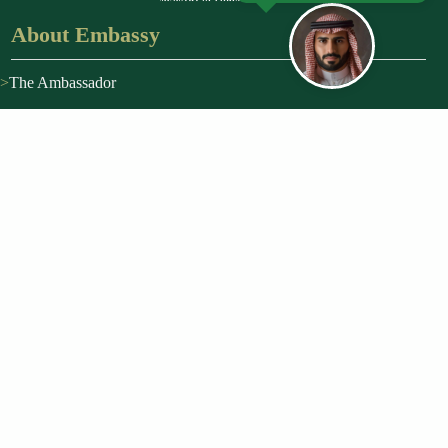
About Embassy
The Ambassador
About Kingdom
Vision 2030
Discover Saudi
Governmental systems
Important Links
MOFA
SPA
Ksrelief
Visit Saudi