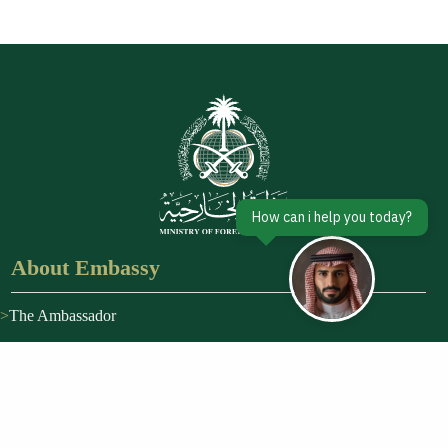
About Embassy
The Ambassador
About Kingdom
Vision 2030
Discover Saudi